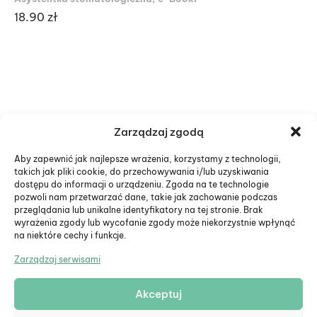
18.90
zł
19
Zarządzaj zgodą
Aby zapewnić jak najlepsze wrażenia, korzystamy z technologii,
takich jak pliki cookie, do przechowywania i/lub uzyskiwania
dostępu do informacji o urządzeniu. Zgoda na te technologie
pozwoli nam przetwarzać dane, takie jak zachowanie podczas
przeglądania lub unikalne identyfikatory na tej stronie. Brak
wyrażenia zgody lub wycofanie zgody może niekorzystnie wpłynąć
na niektóre cechy i funkcje.
Zarządzaj serwisami
Akceptuj
© Eduiko. Wszystkie prawa zastrzeżone.