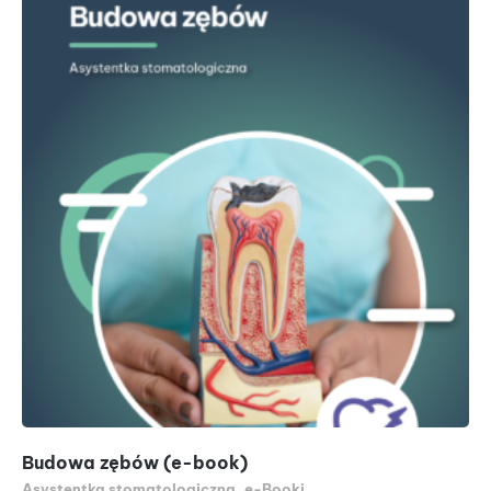
Budowa zębów (e-book)
At
Asystentka stomatologiczna
,
e-Booki
At