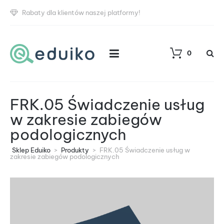
Rabaty dla klientów naszej platformy!
0
FRK.05 Świadczenie usług
w zakresie zabiegów
podologicznych
Sklep Eduiko
>
Produkty
>
FRK.05 Świadczenie usług w
zakresie zabiegów podologicznych