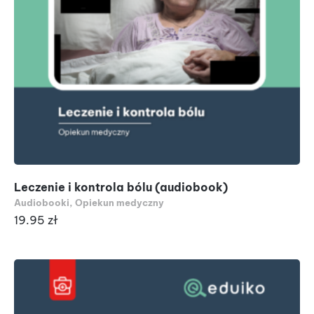
Leczenie i kontrola bólu (audiobook)
Audiobooki
,
Opiekun medyczny
19.95
zł