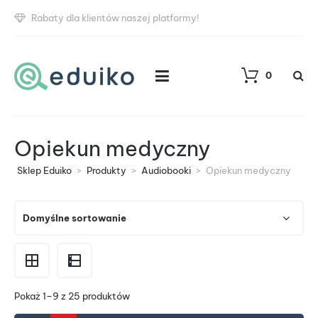
Rabaty dla klientów naszej platformy!
0
Opiekun medyczny
Sklep Eduiko
>
Produkty
>
Audiobooki
>
Opiekun medyczny
Pokaż 1–9 z 25 produktów