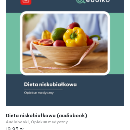
Dieta niskobiałkowa (audiobook)
Audiobooki
,
Opiekun medyczny
19.95
zł