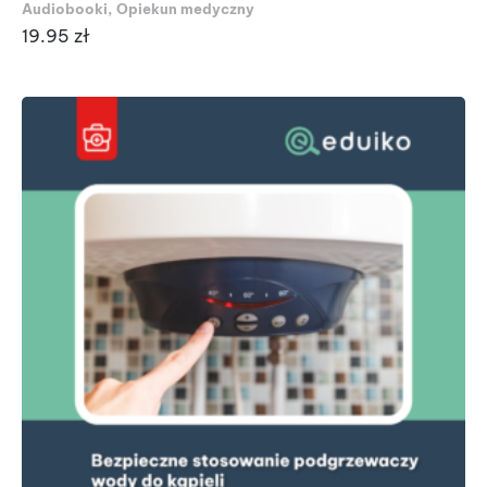
Audiobooki
,
Opiekun medyczny
19.95
zł