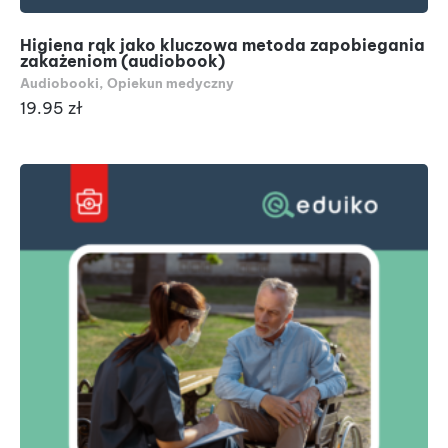
Higiena rąk jako kluczowa metoda zapobiegania
zakażeniom (audiobook)
Audiobooki
,
Opiekun medyczny
19.95
zł