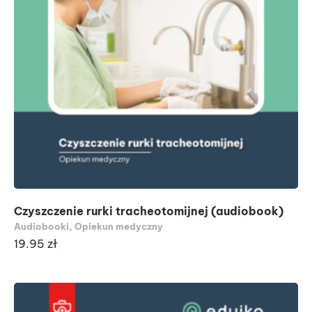
Czyszczenie rurki tracheotomijnej (audiobook)
Audiobooki
,
Opiekun medyczny
19.95
zł