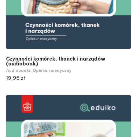
Czynności komórek, tkanek i narządów
(audiobook)
Audiobooki
,
Opiekun medyczny
19.95
zł