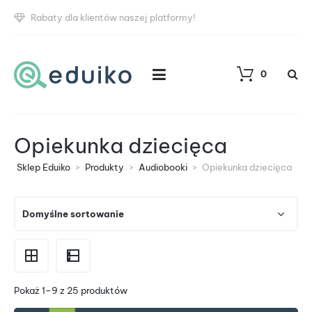
Rabaty dla klientów naszej platformy!
0
Opiekunka dziecięca
Sklep Eduiko
>
Produkty
>
Audiobooki
>
Opiekunka dziecięca
Pokaż 1–9 z 25 produktów