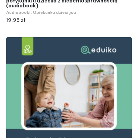
połykaniu u dziecka z niepełnosprawnością
(audiobook)
Audiobooki
,
Opiekunka dziecięca
19.95
zł