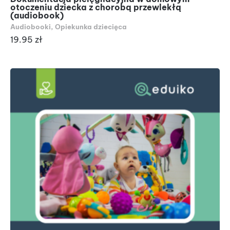
otoczeniu dziecka z chorobą przewlekłą
(audiobook)
Audiobooki
,
Opiekunka dziecięca
19.95
zł