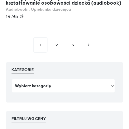
kształtowanie osobowości dziecka (audiobook)
Audiobooki
,
Opiekunka dziecięca
19.95
zł
1
2
3
KATEGORIE
FILTRUJ WG CENY