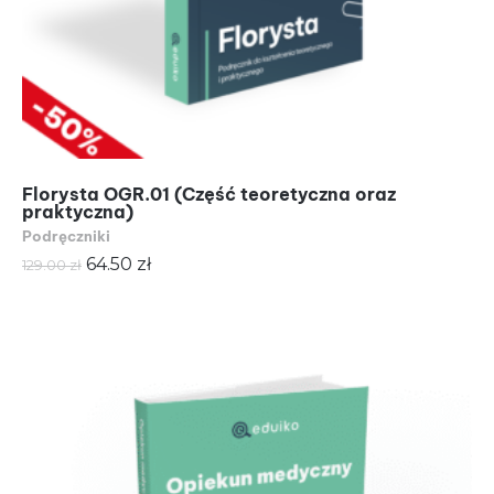
Florysta OGR.01 (Część teoretyczna oraz
praktyczna)
Podręczniki
Pierwotna
Aktualna
64.50
zł
129.00
zł
cena
cena
wynosiła:
wynosi:
129.00 zł.
64.50 zł.