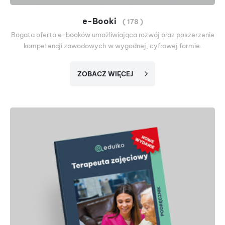
e-Booki
( 178 )
Bogata oferta e-booków umożliwiająca rozwój oraz poszerzenie
kompetencji zawodowych w wygodnej, cyfrowej formie.
ZOBACZ WIĘCEJ