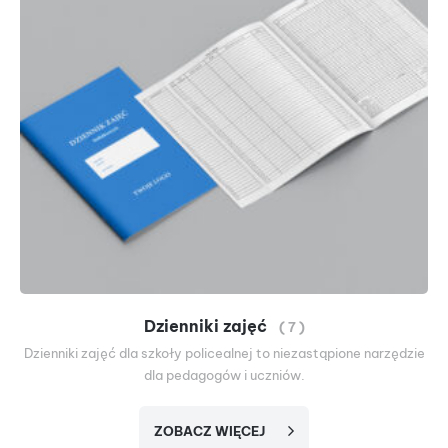
Dzienniki zajęć
( 7 )
Dzienniki zajęć dla szkoły policealnej to niezastąpione narzędzie
dla pedagogów i uczniów.
ZOBACZ WIĘCEJ