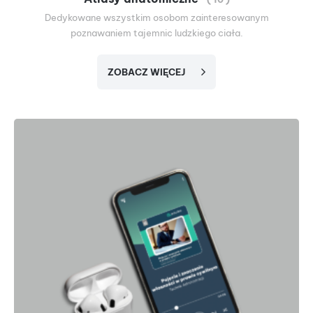
Dedykowane wszystkim osobom zainteresowanym
poznawaniem tajemnic ludzkiego ciała.
ZOBACZ WIĘCEJ