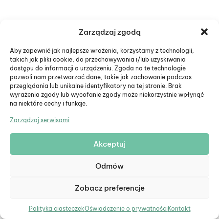
Zarządzaj zgodą
Aby zapewnić jak najlepsze wrażenia, korzystamy z technologii,
takich jak pliki cookie, do przechowywania i/lub uzyskiwania
dostępu do informacji o urządzeniu. Zgoda na te technologie
pozwoli nam przetwarzać dane, takie jak zachowanie podczas
przeglądania lub unikalne identyfikatory na tej stronie. Brak
wyrażenia zgody lub wycofanie zgody może niekorzystnie wpłynąć
na niektóre cechy i funkcje.
Zarządzaj serwisami
Akceptuj
Odmów
Atlas anatomiczny
Zobacz preferencje
Atlasy anatomiczne
Polityka ciasteczek
Oświadczenie o prywatności
Kontakt
46.74
zł