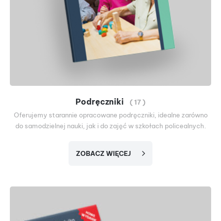
Podręczniki
( 17 )
Oferujemy starannie opracowane podręczniki, idealne zarówno
do samodzielnej nauki, jak i do zajęć w szkołach policealnych.
ZOBACZ WIĘCEJ