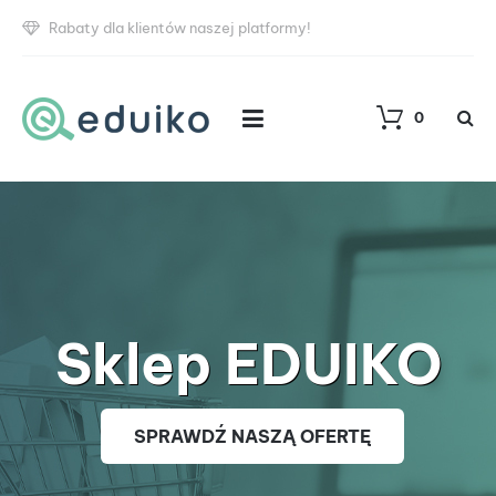
Rabaty dla klientów naszej platformy!
0
Sklep EDUIKO
SPRAWDŹ NASZĄ OFERTĘ