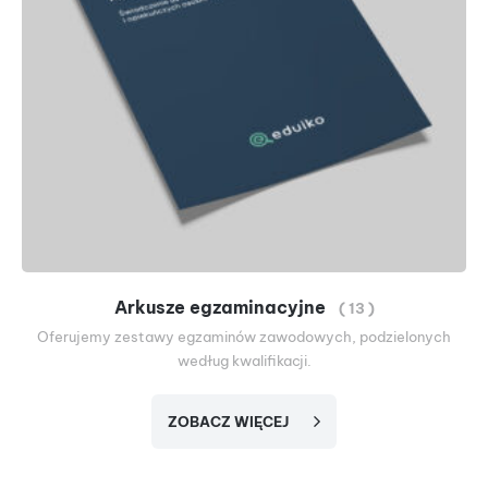
Arkusze egzaminacyjne
( 13 )
Oferujemy zestawy egzaminów zawodowych, podzielonych
według kwalifikacji.
ZOBACZ WIĘCEJ