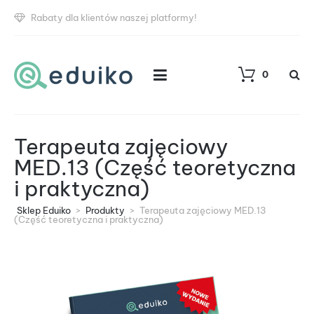
Rabaty dla klientów naszej platformy!
0
Terapeuta zajęciowy
MED.13 (Część teoretyczna
i praktyczna)
Sklep Eduiko
>
Produkty
>
Terapeuta zajęciowy MED.13
(Część teoretyczna i praktyczna)