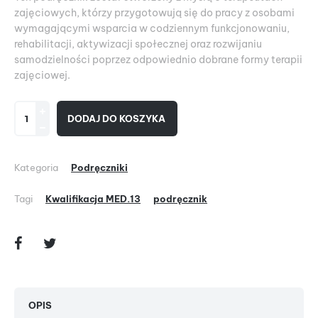
zajęciowych, którzy przygotowują się do pracy z osobami
wymagającymi wsparcia w codziennym funkcjonowaniu,
rehabilitacji, aktywizacji społecznej oraz rozwijaniu
samodzielności poprzez odpowiednio dobrane formy terapii
zajęciowej.
DODAJ DO KOSZYKA
Kategoria
Podręczniki
Tagi
Kwalifikacja MED.13
podręcznik
OPIS