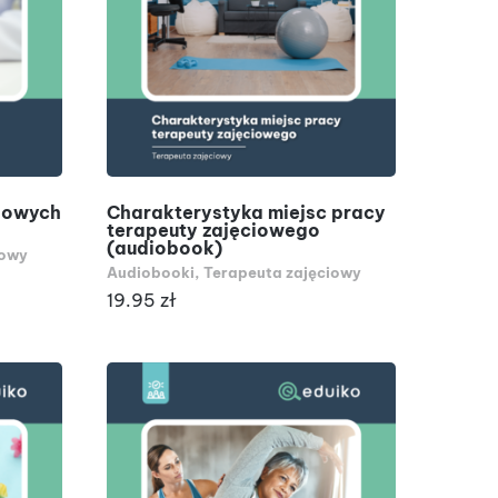
DODAJ DO KOSZYKA
iowych
Charakterystyka miejsc pracy
terapeuty zajęciowego
(audiobook)
iowy
Audiobooki
,
Terapeuta zajęciowy
19.95
zł