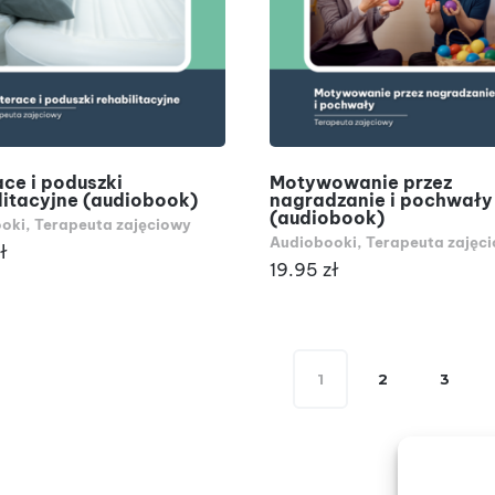
DODAJ DO KOSZYKA
DODAJ DO KOSZYKA
ce i poduszki
Motywowanie przez
litacyjne (audiobook)
nagradzanie i pochwały
(audiobook)
oki
,
Terapeuta zajęciowy
Audiobooki
,
Terapeuta zajęc
ł
19.95
zł
1
2
3