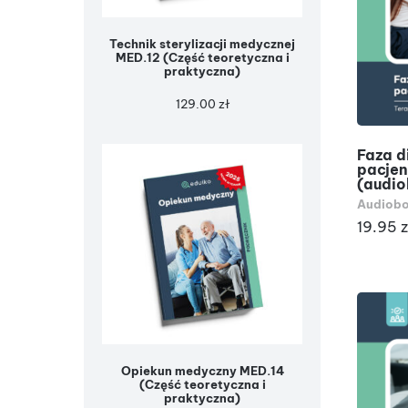
Technik sterylizacji medycznej
MED.12 (Część teoretyczna i
praktyczna)
129.00
zł
Faza d
pacjen
(audi
Audiobo
19.95
z
Opiekun medyczny MED.14
(Część teoretyczna i
praktyczna)