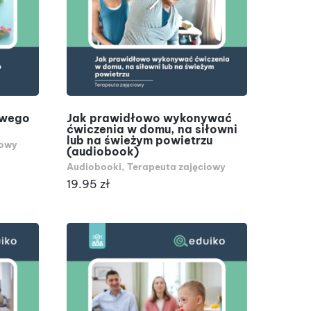
DODAJ DO KOSZYKA
owego
Jak prawidłowo wykonywać
ćwiczenia w domu, na siłowni
lub na świeżym powietrzu
iowy
(audiobook)
Audiobooki
,
Terapeuta zajęciowy
19.95
zł