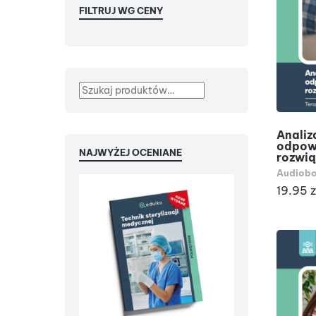
FILTRUJ WG CENY
Analiz
odpowi
NAJWYŻEJ OCENIANE
rozwią
Audiobo
19.95
z