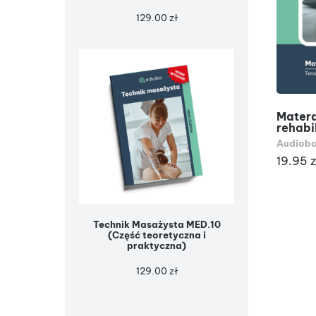
129.00
zł
Matera
rehabi
Audiobo
19.95
z
Technik Masażysta MED.10
(Część teoretyczna i
praktyczna)
129.00
zł