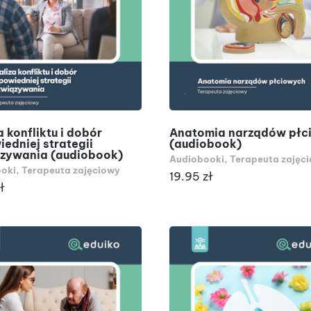
DODAJ DO KOSZYKA
DODAJ DO KOSZYKA
a konfliktu i dobór
Anatomia narządów płc
edniej strategii
(audiobook)
zywania (audiobook)
Audiobooki
,
Terapeuta zajęc
oki
,
Terapeuta zajęciowy
19.95
zł
ł