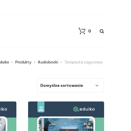
0
duiko
>
Produkty
>
Audiobooki
>
Terapeuta zajęciowy