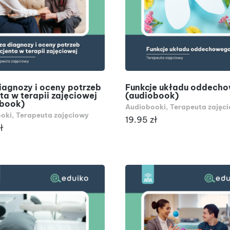
DODAJ DO KOSZYKA
DODAJ DO KOSZYKA
iagnozy i oceny potrzeb
Funkcje układu oddech
ta w terapii zajęciowej
(audiobook)
obook)
Audiobooki
,
Terapeuta zajęc
oki
,
Terapeuta zajęciowy
19.95
zł
ł