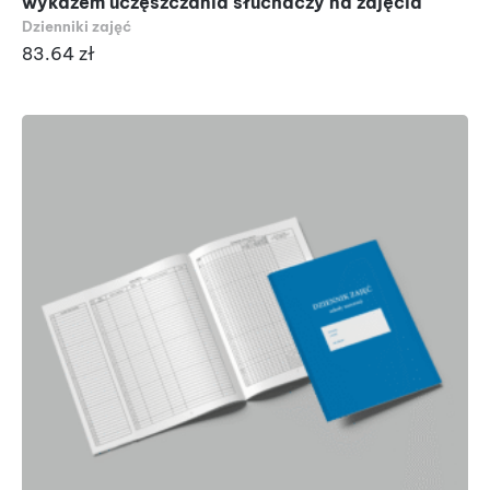
wykazem uczęszczania słuchaczy na zajęcia
Dzienniki zajęć
83.64
zł