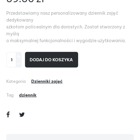
Przedstawiamy nasz personalizowany dziennik zajęć
dedykowany
szkołom policealnym dla dorosłych. Został stworzony z
myślą
o maksymalnej funkcjonalności i wygodzie użytkowania.
DODAJ DO KOSZYKA
Kategoria
Dzienniki zajęć
Tag
dziennik