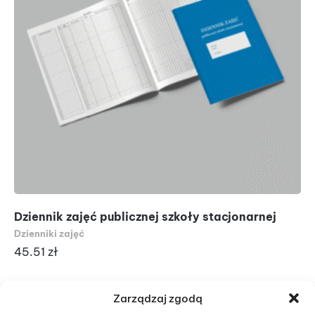
Dziennik zajęć publicznej szkoły stacjonarnej
Dz
wy
Dzienniki zajęć
Dzi
45.51
zł
8
Zarządzaj zgodą