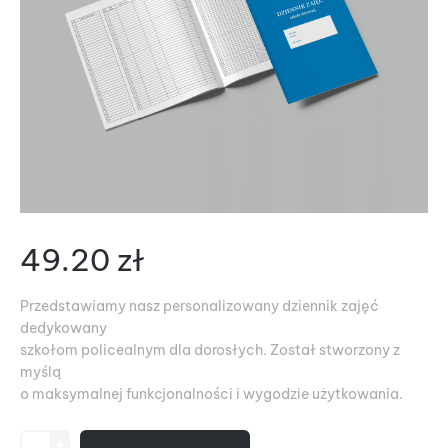
49.20
zł
Przedstawiamy nasz personalizowany dziennik zajęć
dedykowany
szkołom policealnym dla dorosłych. Został stworzony z
myślą
o maksymalnej funkcjonalności i wygodzie użytkowania.