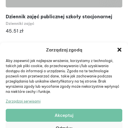
Dziennik zajęć publicznej szkoły stacjonarnej
Dz
Dzienniki zajęć
Dzi
45.51
zł
4
Zarządzaj zgodą
Aby zapewnić jak najlepsze wrażenia, korzystamy z technologii,
takich jak pliki cookie, do przechowywania i/lub uzyskiwania
dostępu do informacji o urządzeniu. Zgoda na te technologie
pozwoli nam przetwarzać dane, takie jak zachowanie podczas
przeglądania lub unikalne identyfikatory na tej stronie. Brak
wyrażenia zgody lub wycofanie zgody może niekorzystnie wpłynąć
na niektóre cechy i funkcje.
Zarządzaj serwisami
Akceptuj
© Eduiko. Wszystkie prawa zastrzeżone.