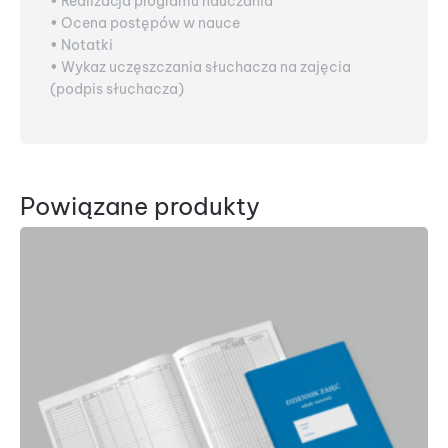
• Realizacja programu nauczania
• Ocena postępów w nauce
• Notatki
• Wykaz uczęszczania słuchacza na zajęcia
(podpis słuchacza)
Powiązane produkty