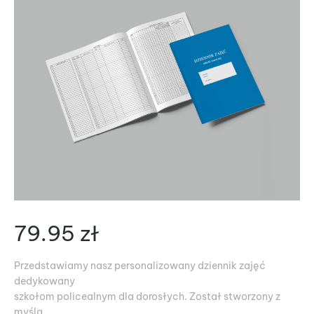
79.95
zł
Przedstawiamy nasz personalizowany dziennik zajęć
dedykowany
szkołom policealnym dla dorosłych. Został stworzony z
myślą