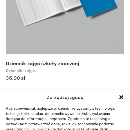
Dziennik zajęć szkoły zaocznej
Dz
wy
Dzienniki zajęć
Dzi
36.90
zł
8
Zarządzaj zgodą
Aby zapewnić jak najlepsze wrażenia, korzystamy z technologii,
takich jak pliki cookie, do przechowywania i/lub uzyskiwania
dostępu do informacji o urządzeniu. Zgoda na te technologie
pozwoli nam przetwarzać dane, takie jak zachowanie podczas
przeglądania lub unikalne identyfikatory na tej stronie. Brak