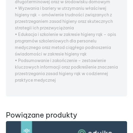
długoterminowej oraz w środowisku domowym
• Wyzwania i bariery w utrzymaniu właściwej
higieny rąk – omówienie trudności związanych z
przestrzeganiem zasad higieny oraz skutecznych
strategii ich przezwyciężania
• Edukacja i szkolenie w zakresie higieny rąk – opis
programów szkoleniowych dla personelu
medycznego oraz metod ciągłego podnoszenia
świadomości w zakresie higieny rąk
• Podsumowanie i zakończenie – zestawienie
kluczowych informacji oraz podkreślenie znaczenia
przestrzegania zasad higieny rąk w codziennej
praktyce medycznej
Powiązane produkty