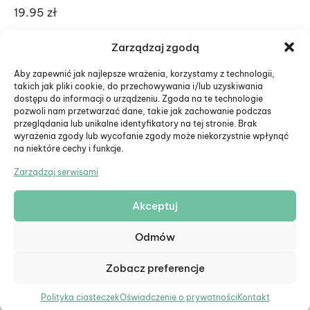
19
19.95
zł
Zarządzaj zgodą
Aby zapewnić jak najlepsze wrażenia, korzystamy z technologii,
takich jak pliki cookie, do przechowywania i/lub uzyskiwania
dostępu do informacji o urządzeniu. Zgoda na te technologie
pozwoli nam przetwarzać dane, takie jak zachowanie podczas
przeglądania lub unikalne identyfikatory na tej stronie. Brak
wyrażenia zgody lub wycofanie zgody może niekorzystnie wpłynąć
na niektóre cechy i funkcje.
Zarządzaj serwisami
Akceptuj
© Eduiko. Wszystkie prawa zastrzeżone.
Odmów
Formularz zwrotu
Zobacz preferencje
Polityka ciasteczek
Oświadczenie o prywatności
Kontakt