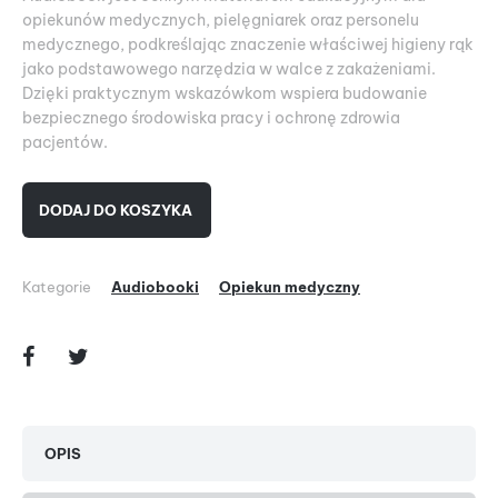
opiekunów medycznych, pielęgniarek oraz personelu
medycznego, podkreślając znaczenie właściwej higieny rąk
jako podstawowego narzędzia w walce z zakażeniami.
Dzięki praktycznym wskazówkom wspiera budowanie
bezpiecznego środowiska pracy i ochronę zdrowia
pacjentów.
DODAJ DO KOSZYKA
Kategorie
Audiobooki
Opiekun medyczny
OPIS