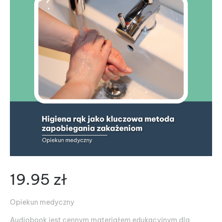
19.95
zł
Opiekun medyczny
Audiobook jest cennym materiałem edukacyjnym dla