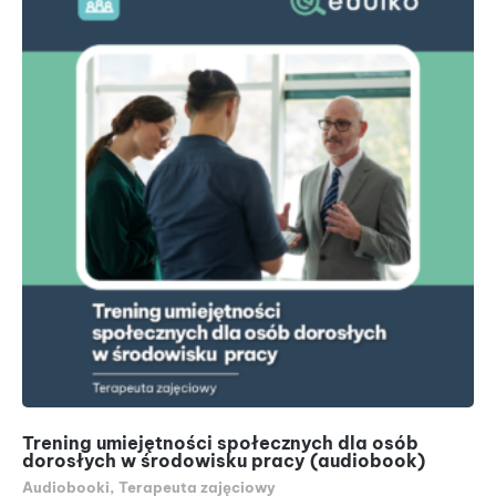
Trening umiejętności społecznych dla osób
Le
dorosłych w środowisku pracy (audiobook)
Au
Audiobooki
,
Terapeuta zajęciowy