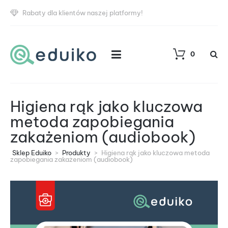
Rabaty dla klientów naszej platformy!
0
Higiena rąk jako kluczowa
metoda zapobiegania
zakażeniom (audiobook)
Sklep Eduiko
>
Produkty
>
Higiena rąk jako kluczowa metoda
zapobiegania zakażeniom (audiobook)