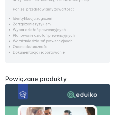
utrzymania bezpiecznego środowiska pracy.
Poniżej przedstawiamy zawartość:
Identyfikacja zagrożeń
Zarządzanie ryzykiem
Wybór działań prewencyjnych
Planowanie działań prewencyjnych
Wdrażanie działań prewencyjnych
Ocena skuteczności
Dokumentacja i raportowanie
Powiązane produkty