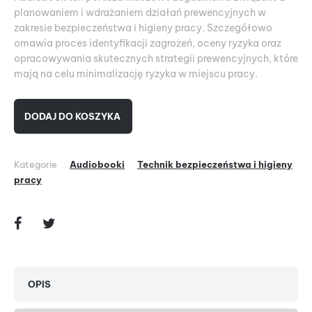
planowaniem i wdrażaniem działań prewencyjnych w
zakresie bezpieczeństwa i higieny pracy. Szczegółowo
omawia proces identyfikacji zagrożeń, oceny ryzyka oraz
opracowywania skutecznych strategii prewencyjnych, które
mają na celu minimalizację ryzyka w miejscu pracy.
DODAJ DO KOSZYKA
Kategorie
Audiobooki
Technik bezpieczeństwa i higieny
pracy
OPIS