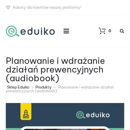
Rabaty dla klientów naszej platformy!
0
Planowanie i wdrażanie
działań prewencyjnych
(audiobook)
Sklep Eduiko
>
Produkty
>
Planowanie i wdrażanie działań
prewencyjnych (audiobook)