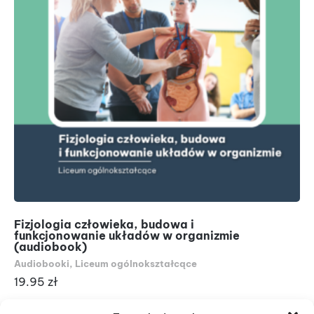
Fizjologia człowieka, budowa i
Tr
funkcjonowanie układów w organizmie
do
(audiobook)
Au
Audiobooki
,
Liceum ogólnokształcące
19
19.95
zł