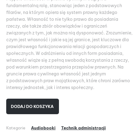
fundamentalną rolę, stanowiąc jeden z podstawowych
filarów, na którym opiera się system prawny każdego
państwa. Własność to nie tylko prawo do posiadania
rzeczy, ale także zbiór obowiązków i ograniczeń
związanych z tym, jak można nią dysponować. Zrozumienie,
czym jest własność i jakie są jej granice, jest kluczowe dla
prawidłowego funkcjonowania relacji gospodarczych i
społecznych. W odróżnieniu od innych form posiadania,
własność wiąże się z pełną swobodą korzystania z rzeczy,
pod warunkiem przestrzegania przepisów prawnych. Na
gruncie prawa cywilnego własność jest jednym
z podstawowych praw majątkowych, które chroni zarówno
interesy jednostek, jak i interes społeczny.
DODAJ DO KOSZYKA
Kategorie
Audiobooki
Technik administracji