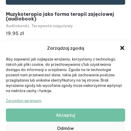
Muzykoterapia jako forma terapii zajęciowej
Tr
(audiobook)
do
Audiobooki
,
Terapeuta zajęciowy
Au
19.95
zł
19
Zarządzaj zgodą
Aby zapewnić jak najlepsze wrażenia, korzystamy z technologii,
takich jak pliki cookie, do przechowywania i/lub uzyskiwania
dostępu do informacji o urządzeniu. Zgoda na te technologie
pozwoli nam przetwarzać dane, takie jak zachowanie podczas
przeglądania lub unikalne identyfikatory na tej stronie. Brak
wyrażenia zgody lub wycofanie zgody może niekorzystnie wpłynąć
na niektóre cechy i funkcje.
Zarządzaj serwisami
Akceptuj
© Eduiko. Wszystkie prawa zastrzeżone.
Odmów
Formularz zwrotu