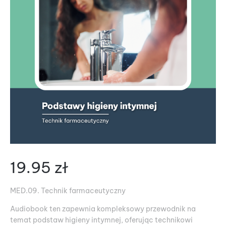
19.95
zł
MED.09. Technik farmaceutyczny
Audiobook ten zapewnia kompleksowy przewodnik na
temat podstaw higieny intymnej, oferując technikowi