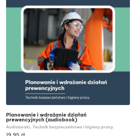
Planowanie i wdrażanie działań
Ro
prewencyjnych (audiobook)
Au
Audiobooki
,
Technik bezpieczeństwa i higieny pracy
19
19.95
zł