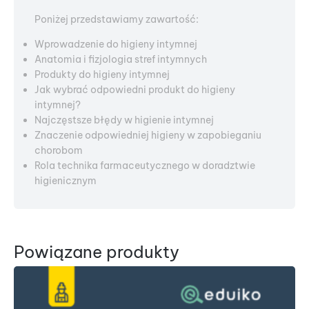
Poniżej przedstawiamy zawartość:
Wprowadzenie do higieny intymnej
Anatomia i fizjologia stref intymnych
Produkty do higieny intymnej
Jak wybrać odpowiedni produkt do higieny
intymnej?
Najczęstsze błędy w higienie intymnej
Znaczenie odpowiedniej higieny w zapobieganiu
chorobom
Rola technika farmaceutycznego w doradztwie
higienicznym
Powiązane produkty