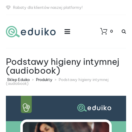
Rabaty dla klientów naszej platformy!
0
Podstawy higieny intymnej
(audiobook)
Sklep Eduiko
>
Produkty
>
Podstawy higieny intymnej
(audiobook)