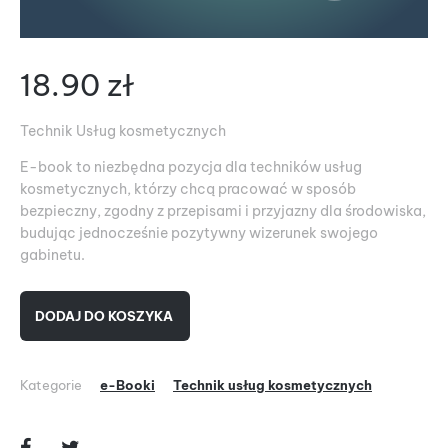
18.90
zł
Technik Usług kosmetycznych
E-book to niezbędna pozycja dla techników usług
kosmetycznych, którzy chcą pracować w sposób
bezpieczny, zgodny z przepisami i przyjazny dla środowiska,
budując jednocześnie pozytywny wizerunek swojego
gabinetu.
DODAJ DO KOSZYKA
Kategorie
e-Booki
Technik usług kosmetycznych