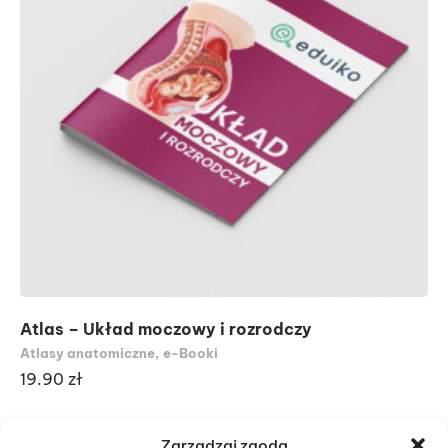
Atlas – Układ moczowy i rozrodczy
ME
i 
Atlasy anatomiczne
,
e-Booki
Ar
19.90
zł
14
Zarządzaj zgodą