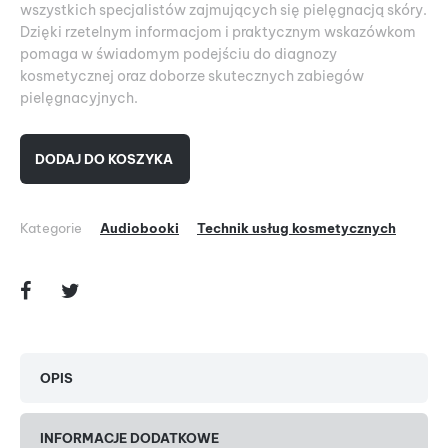
wszystkich specjalistów zajmujących się pielęgnacją skóry.
Dzięki rzetelnym informacjom i praktycznym wskazówkom
pomaga w świadomym podejściu do diagnozy
kosmetycznej oraz doborze skutecznych zabiegów
pielęgnacyjnych.
DODAJ DO KOSZYKA
Kategorie
Audiobooki
Technik usług kosmetycznych
OPIS
INFORMACJE DODATKOWE