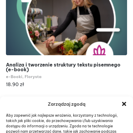
Analiza i tworzenie struktury tekstu pisemnego
Do
(e-book)
(e
e-Booki
,
Florysta
As
18.90
zł
18
Zarządzaj zgodą
Aby zapewnić jak najlepsze wrażenia, korzystamy z technologii,
takich jak pliki cookie, do przechowywania i/lub uzyskiwania
dostępu do informacji o urządzeniu. Zgoda na te technologie
pozwoli nam przetwarzać dane, takie jak zachowanie podczas