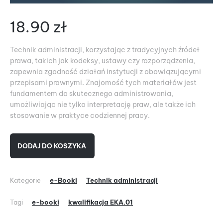
18.90
zł
Technik administracji, korzystając z tradycyjnych źródeł
prawa, takich jak kodeksy, ustawy czy rozporządzenia,
zapewnia zgodność działań instytucji z obowiązującymi
przepisami prawnymi. Znajomość tych materiałów jest
fundamentem do skutecznego administrowania,
umożliwiając nie tylko interpretację praw, ale także ich
stosowanie w praktyce codziennej pracy.
DODAJ DO KOSZYKA
Kategorie
e-Booki
Technik administracji
Tagi
e-booki
kwalifikacja EKA.01