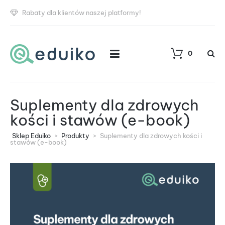
Rabaty dla klientów naszej platformy!
0
Suplementy dla zdrowych
kości i stawów (e-book)
Sklep Eduiko
>
Produkty
>
Suplementy dla zdrowych kości i
stawów (e-book)