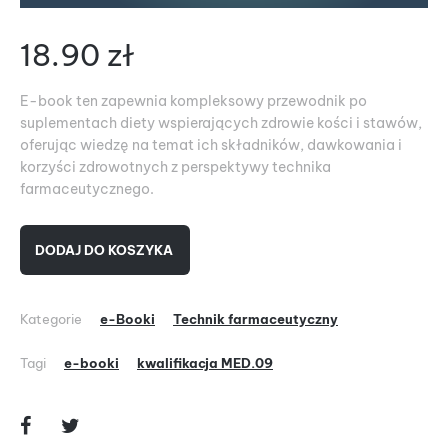
18.90
zł
E-book ten zapewnia kompleksowy przewodnik po
suplementach diety wspierających zdrowie kości i stawów,
oferując wiedzę na temat ich składników, dawkowania i
korzyści zdrowotnych z perspektywy technika
farmaceutycznego.
DODAJ DO KOSZYKA
Kategorie
e-Booki
Technik farmaceutyczny
Tagi
e-booki
kwalifikacja MED.09