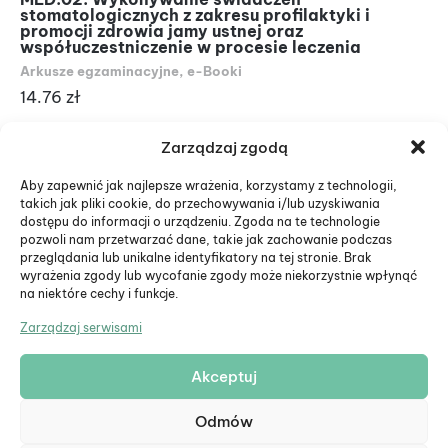
stomatologicznych z zakresu profilaktyki i
ut
promocji zdrowia jamy ustnej oraz
Ar
współuczestniczenie w procesie leczenia
14
Arkusze egzaminacyjne
,
e-Booki
14.76
zł
Zarządzaj zgodą
Aby zapewnić jak najlepsze wrażenia, korzystamy z technologii,
takich jak pliki cookie, do przechowywania i/lub uzyskiwania
dostępu do informacji o urządzeniu. Zgoda na te technologie
pozwoli nam przetwarzać dane, takie jak zachowanie podczas
przeglądania lub unikalne identyfikatory na tej stronie. Brak
wyrażenia zgody lub wycofanie zgody może niekorzystnie wpłynąć
na niektóre cechy i funkcje.
Zarządzaj serwisami
Akceptuj
© Eduiko. Wszystkie prawa zastrzeżone.
Odmów
Formularz zwrotu