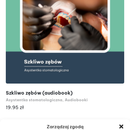
Szkliwo zębów (audiobook)
Ma
Asystentka stomatologiczna
,
Audiobooki
Au
19.95
zł
19
Zarządzaj zgodą