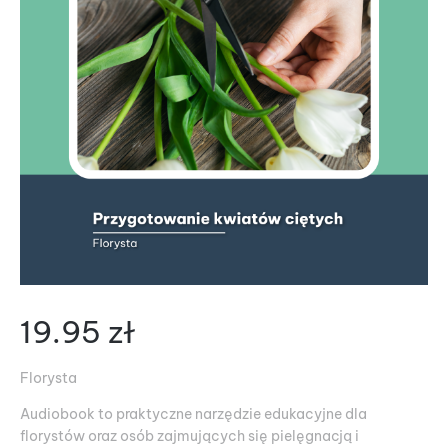
19.95
zł
Florysta
Audiobook to praktyczne narzędzie edukacyjne dla
florystów oraz osób zajmujących się pielęgnacją i