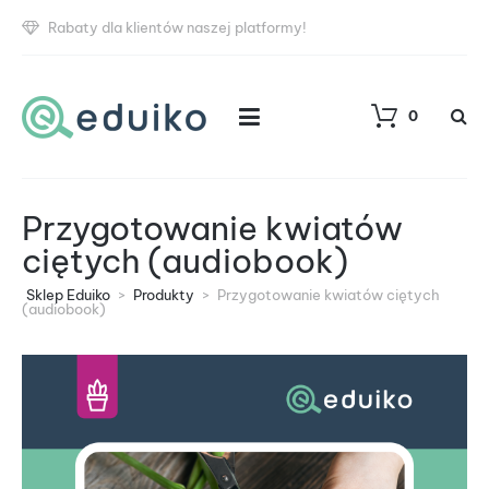
Rabaty dla klientów naszej platformy!
0
Przygotowanie kwiatów
ciętych (audiobook)
Sklep Eduiko
>
Produkty
>
Przygotowanie kwiatów ciętych
(audiobook)