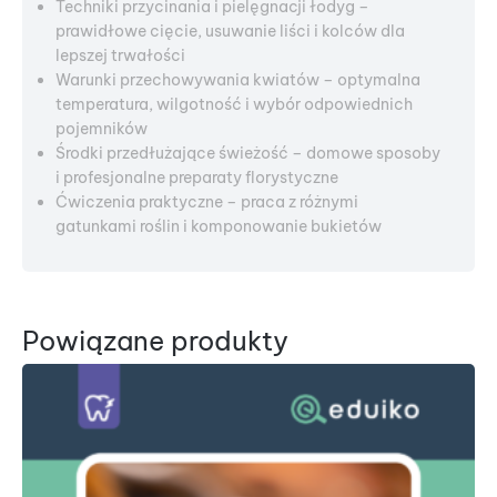
Techniki przycinania i pielęgnacji łodyg –
prawidłowe cięcie, usuwanie liści i kolców dla
lepszej trwałości
Warunki przechowywania kwiatów – optymalna
temperatura, wilgotność i wybór odpowiednich
pojemników
Środki przedłużające świeżość – domowe sposoby
i profesjonalne preparaty florystyczne
Ćwiczenia praktyczne – praca z różnymi
gatunkami roślin i komponowanie bukietów
Powiązane produkty