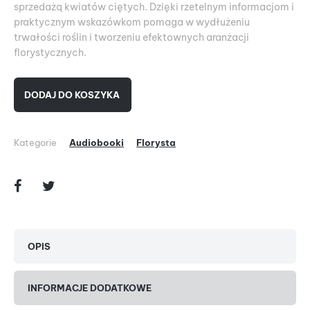
sprzedażą kwiatów ciętych. Dzięki rzetelnym informacjom i
praktycznym wskazówkom pomaga w wydłużeniu
trwałości roślin i tworzeniu efektownych aranżacji
florystycznych.
DODAJ DO KOSZYKA
Kategorie
Audiobooki
Florysta
OPIS
INFORMACJE DODATKOWE