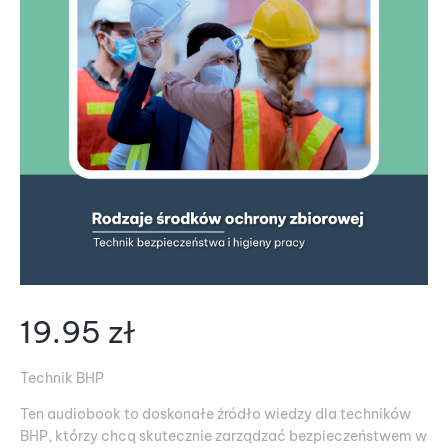
19.95
zł
Technik BHP
Ten audiobook to doskonałe źródło wiedzy dla techników
BHP, którzy chcą skutecznie zarządzać bezpieczeństwem w