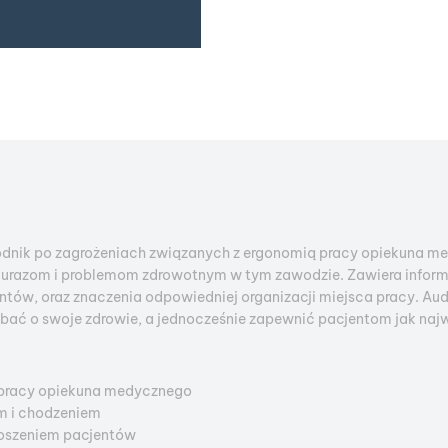
ik po zagrożeniach związanych z ergonomią pracy opiekuna medy
urazom i problemom zdrowotnym w tym zawodzie. Zawiera informac
ów, oraz znaczenia odpowiedniej organizacji miejsca pracy. Au
ać o swoje zdrowie, a jednocześnie zapewnić pacjentom jak najw
 pracy opiekuna medycznego
m i chodzeniem
noszeniem pacjentów