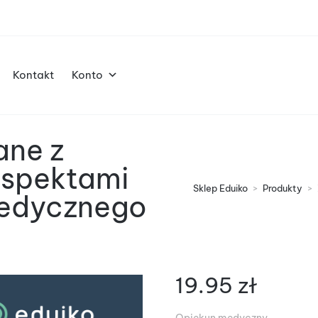
Kontakt
Konto
ane z
aspektami
Sklep Eduiko
>
Produkty
>
medycznego
19.95
zł