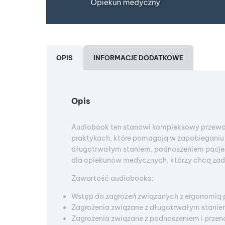
OPIS
INFORMACJE DODATKOWE
Opis
Audiobook ten stanowi kompleksowy przewodn
praktykach, które pomagają w zapobieganiu 
długotrwałym staniem, podnoszeniem pacjent
dla opiekunów medycznych, którzy chcą zadb
Zawartość audiobooka:
Wstęp do zagrożeń związanych z ergonomią
Zagrożenia związane z długotrwałym stanie
Zagrożenia związane z podnoszeniem i prze