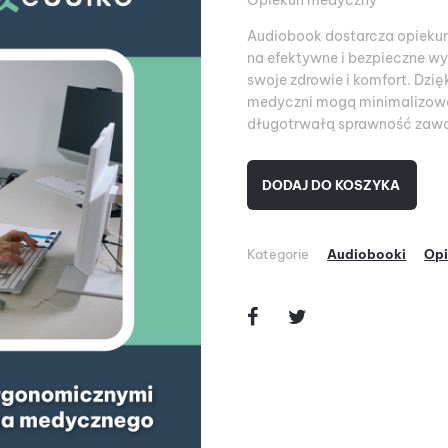
Opiekun medyczny
Audiobook dostarcza opiekun
na efektywne i bezpieczne wy
swoje zdrowie i komfort. Dzi
medyczni mogą minimalizować
długotrwałą sprawność zaw
DODAJ DO KOSZYKA
Kategorie
Audiobooki
Op