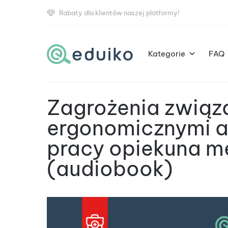
Rabaty dla klientów naszej platformy!
Kategorie
FAQ
Zagrożenia związ
ergonomicznymi 
pracy opiekuna 
(audiobook)