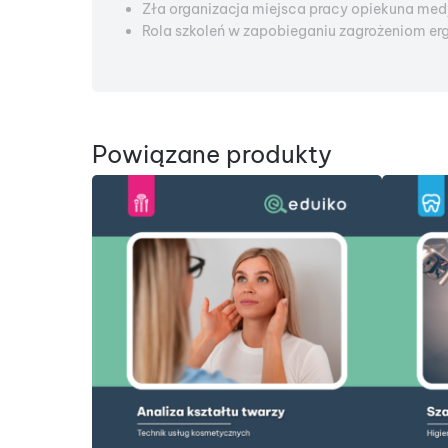
Zła organizacja miejsca pracy opiekuna me
Rola szkoleń w zapobieganiu zagrożeniom 
Powiązane produkty
DODAJ DO KOSZYKA