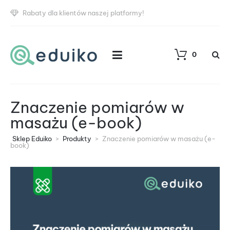
Rabaty dla klientów naszej platformy!
0
Znaczenie pomiarów w
masażu (e-book)
Sklep Eduiko
>
Produkty
>
Znaczenie pomiarów w masażu (e-
book)