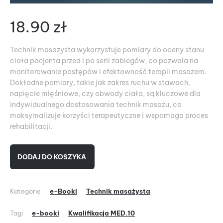
18.90
zł
Technik masażysta wykorzystuje pomiary do oceny stanu
ciała pacjenta przed i po serii zabiegów, co pozwala na
monitorowanie postępów i efektowność terapii masażem.
Dokładne pomiary, takie jak zakres ruchu w stawach,
napięcie mięśniowe, czy obwody ciała, są kluczowe dla
indywidualnego dostosowania technik masażu, co
maksymalizuje korzyści terapeutyczne i wspomaga proces
rehabilitacji.
DODAJ DO KOSZYKA
Kategorie
e-Booki
Technik masażysta
Tagi
e-booki
Kwalifikacja MED.10