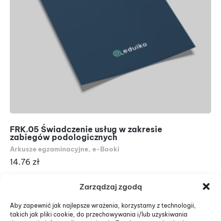
FRK.05 Świadczenie usług w zakresie
An
zabiegów podologicznych
(e
Arkusze egzaminacyjne
,
e-Booki
e-
14.76
zł
18
Zarządzaj zgodą
Aby zapewnić jak najlepsze wrażenia, korzystamy z technologii,
takich jak pliki cookie, do przechowywania i/lub uzyskiwania