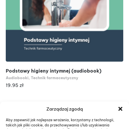
Podstawy higieny intymnej (audiobook)
Fi
fu
Audiobooki
,
Technik farmaceutyczny
(a
19.95
zł
Au
19
Zarządzaj zgodą
Aby zapewnić jak najlepsze wrażenia, korzystamy z technologii,
takich jak pliki cookie, do przechowywania i/lub uzyskiwania