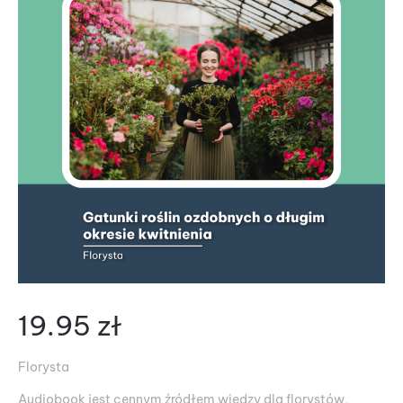
19.95
zł
Florysta
Audiobook jest cennym źródłem wiedzy dla florystów,