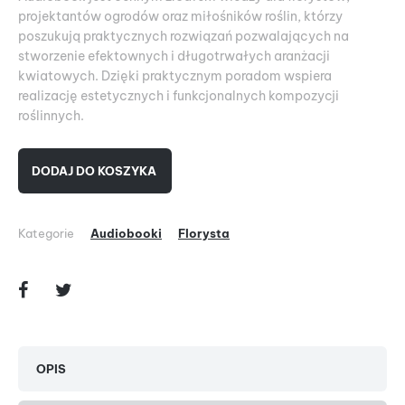
projektantów ogrodów oraz miłośników roślin, którzy
poszukują praktycznych rozwiązań pozwalających na
stworzenie efektownych i długotrwałych aranżacji
kwiatowych. Dzięki praktycznym poradom wspiera
realizację estetycznych i funkcjonalnych kompozycji
roślinnych.
DODAJ DO KOSZYKA
Kategorie
Audiobooki
Florysta
OPIS