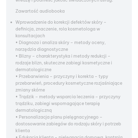
wiedzę i podnieść jakość świadczonych usług.
Zawartość audiobooka
Wprowadzenie do korekcji defektów skóry –
definicja, znaczenie, rola kosmetologa w
konsultacjach
• Diagnoza i analiza skóry – metody oceny,
narzędzia diagnostyczne
• Blizny – charakterystyka i metody redukcji –
rodzaje blizn, skuteczne zabiegi kosmetyczne i
dermatologiczne
• Przebarwienia – przyczyny i korekta – typy
przebarwień, procedury kosmetyczne rozjaśniające
zmiany skórne
• Trądzik – metody wsparcia leczenia – przyczyny
trądziku, zabiegi wspomagające terapię
dermatologiczną
• Personalizacja planu pielęgnacyjnego –
dostosowanie zabiegów do rodzaju skóry i potrzeb
klienta
• Edukacja klienta – pielęgnacja domowa, kontrola