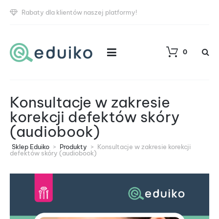
Rabaty dla klientów naszej platformy!
0
Konsultacje w zakresie
korekcji defektów skóry
(audiobook)
Sklep Eduiko
>
Produkty
>
Konsultacje w zakresie korekcji
defektów skóry (audiobook)