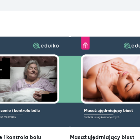
DODAJ DO KOSZYKA
DODAJ DO KOSZYKA
 i kontrola bólu
Masaż ujędrniający biust