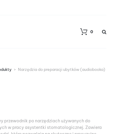
0
odukty
>
Narzędzia do preparacji ubytków (audiobooka)
wy przewodnik po narzędziach używanych do
ych w pracy asystentki stomatologicznej. Zawiera