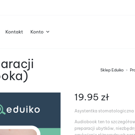
Kontakt
Konto
aracji
Sklep Eduiko
>
Pr
ooka)
19.95
zł
Asystentka stomatologiczna
Audiobook ten to szczegóło
preparacji ubytków, niezbędn