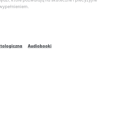
dzi, które pozwalają na skuteczne i precyzyjne
wypełnieniem.
tologiczna
Audiobooki