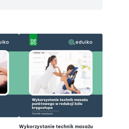
DODAJ DO KOSZYKA
D
Wykorzystanie technik masażu
Kompozycje