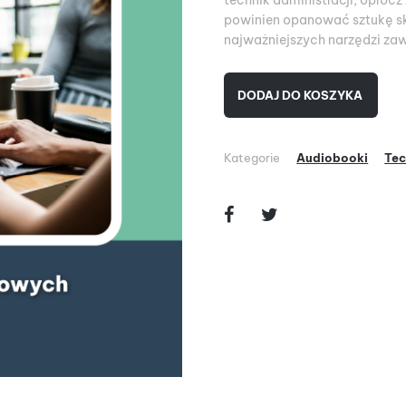
technik administracji, opróc
powinien opanować sztukę sku
najważniejszych narzędzi z
DODAJ DO KOSZYKA
Kategorie
Audiobooki
Tec