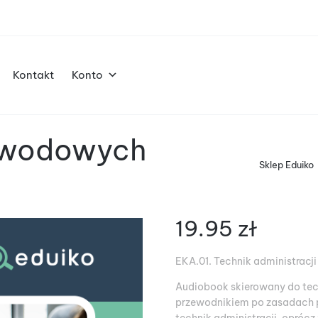
Kontakt
Konto
zawodowych
Sklep Eduiko
19.95
zł
EKA.01. Technik administracji
Audiobook skierowany do tec
przewodnikiem po zasadach p