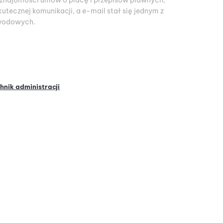
z znajomości umów o pracę i przepisów prawnych,
tecznej komunikacji, a e-mail stał się jednym z
awodowych.
hnik administracji