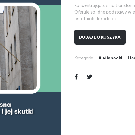
koncentrując się na transform
Oferuje solidne podstawy wie
ostatnich dekadach.
DODAJ DO KOSZYKA
Kategorie
Audiobooki
Lic