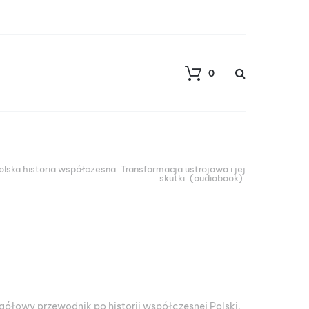
0
olska historia współczesna. Transformacja ustrojowa i jej
skutki. (audiobook)
ółowy przewodnik po historii współczesnej Polski,