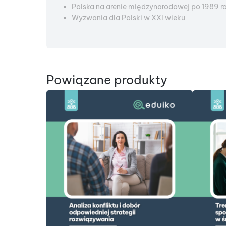
Polska na arenie międzynarodowej po 1989 r
Wyzwania dla Polski w XXI wieku
Powiązane produkty
DODAJ DO KOSZYKA