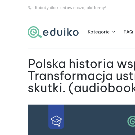
Rabaty dla klientów naszej platformy!
Kategorie
FAQ
Polska historia w
Transformacja ustr
skutki. (audioboo