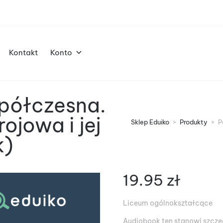
Kontakt
Konto
spółczesna.
ojowa i jej
Sklep Eduiko
>
Produkty
>
P
k)
19.95
zł
Liceum ogólnokształcące
Audiobook ten stanowi szczeg