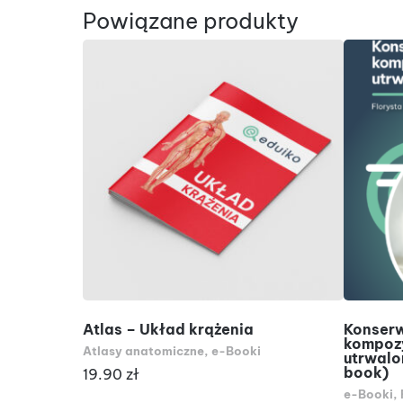
Powiązane produkty
DODAJ DO KOSZYKA
Atlas – Układ krążenia
Konserw
kompozy
Atlasy anatomiczne
,
e-Booki
utrwalo
book)
19.90
zł
e-Booki
,