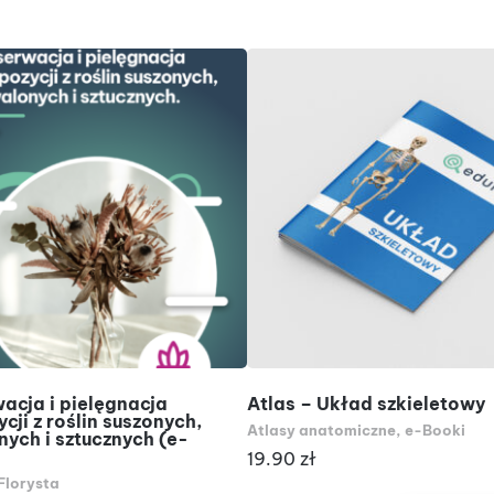
DODAJ DO KOSZYKA
DODAJ DO KOSZYKA
acja i pielęgnacja
Atlas – Układ szkieletowy
cji z roślin suszonych,
Atlasy anatomiczne
,
e-Booki
nych i sztucznych (e-
19.90
zł
Florysta