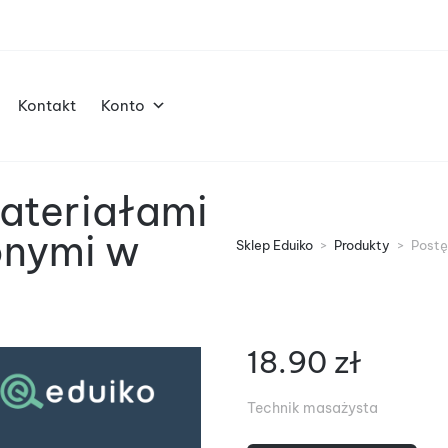
Kontakt
Konto
ateriałami
onymi w
Sklep Eduiko
>
Produkty
>
Postę
18.90
zł
Technik masażysta