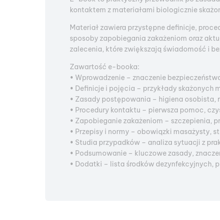
kontaktem z materiałami biologicznie skażon
Materiał zawiera przystępne definicje, proc
sposoby zapobiegania zakażeniom oraz aktu
zalecenia, które zwiększają świadomość i b
Zawartość e-booka:
• Wprowadzenie – znaczenie bezpieczeństwa
• Definicje i pojęcia – przykłady skażonych m
• Zasady postępowania – higiena osobista, r
• Procedury kontaktu – pierwsza pomoc, czy
• Zapobieganie zakażeniom – szczepienia, pr
• Przepisy i normy – obowiązki masażysty, 
• Studia przypadków – analiza sytuacji z pr
• Podsumowanie – kluczowe zasady, znacze
• Dodatki – lista środków dezynfekcyjnych,