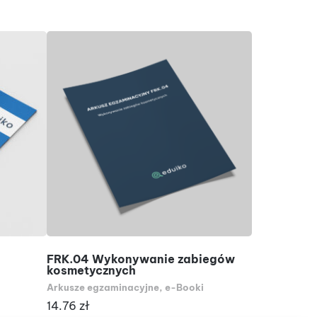
DODAJ DO KOSZYKA
D
FRK.04 Wykonywanie zabiegów
Atlas – U
kosmetycznych
Atlasy anato
Arkusze egzaminacyjne
,
e-Booki
19.90
zł
14.76
zł