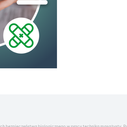
ch bezpieczeństwa biologicznego w pracy technika masażysty. P