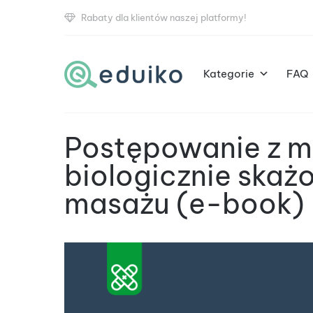
Rabaty dla klientów naszej platformy!
Kategorie
FAQ
Postępowanie z m
biologicznie skaż
masażu (e-book)