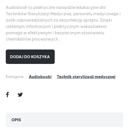
Audiobook to praktyczne narzędzie edukacyjne dla
Techników Sterylizacji Medycznej, personelu medycznego i
osób odpowiedzialnych za dezynfekcję sprzętu. Dzięki
rzetelnym informacjom i praktycznym wskazówkom
pomaga w efektywnym i bezpiecznym stosowaniu
chemikaliów procesowych.
DODAJ DO KOSZYKA
Kategorie
Audiobooki
Technik sterylizacji medycznej
OPIS