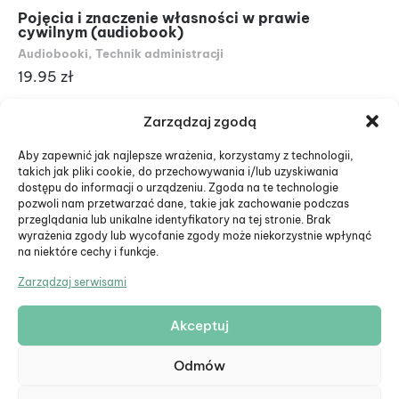
Pojęcia i znaczenie własności w prawie
Wy
cywilnym (audiobook)
od
Audiobooki
,
Technik administracji
Au
19.95
zł
19
Zarządzaj zgodą
Aby zapewnić jak najlepsze wrażenia, korzystamy z technologii,
takich jak pliki cookie, do przechowywania i/lub uzyskiwania
dostępu do informacji o urządzeniu. Zgoda na te technologie
pozwoli nam przetwarzać dane, takie jak zachowanie podczas
przeglądania lub unikalne identyfikatory na tej stronie. Brak
wyrażenia zgody lub wycofanie zgody może niekorzystnie wpłynąć
na niektóre cechy i funkcje.
Zarządzaj serwisami
Akceptuj
© Eduiko. Wszystkie prawa zastrzeżone.
Odmów
Formularz zwrotu