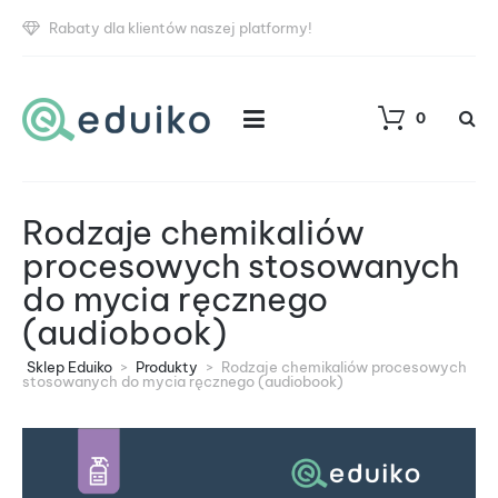
Rabaty dla klientów naszej platformy!
0
Rodzaje chemikaliów
procesowych stosowanych
do mycia ręcznego
(audiobook)
Sklep Eduiko
>
Produkty
>
Rodzaje chemikaliów procesowych
stosowanych do mycia ręcznego (audiobook)