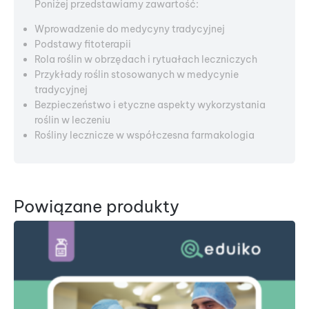
Poniżej przedstawiamy zawartość:
Wprowadzenie do medycyny tradycyjnej
Podstawy fitoterapii
Rola roślin w obrzędach i rytuałach leczniczych
Przykłady roślin stosowanych w medycynie
tradycyjnej
Bezpieczeństwo i etyczne aspekty wykorzystania
roślin w leczeniu
Rośliny lecznicze w współczesna farmakologia
Powiązane produkty