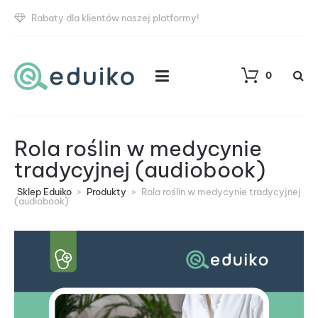
Rabaty dla klientów naszej platformy!
0
Rola roślin w medycynie
tradycyjnej (audiobook)
Sklep Eduiko
>
Produkty
>
Rola roślin w medycynie tradycyjnej
(audiobook)