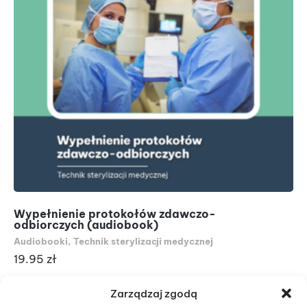
Wypełnienie protokołów zdawczo-
Tr
odbiorczych (audiobook)
do
Audiobooki
,
Technik sterylizacji medycznej
Au
19.95
zł
19
Zarządzaj zgodą