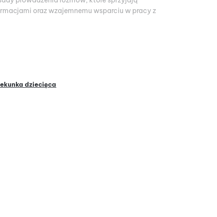
ady prowadzenia rozmów, które sprzyjają
formacjami oraz wzajemnemu wsparciu w pracy z
ekunka dziecięca