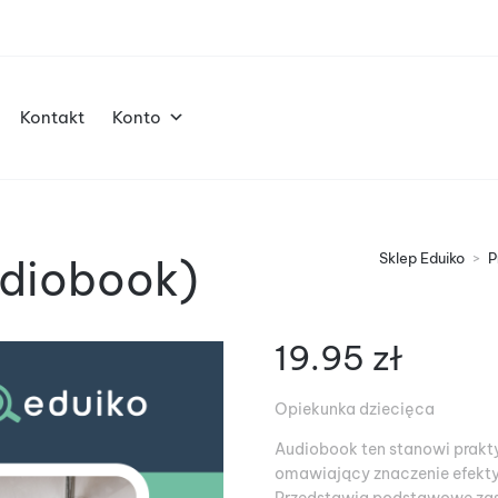
Kontakt
Konto
Sklep Eduiko
>
P
udiobook)
19.95
zł
Opiekunka dziecięca
Audiobook ten stanowi prakt
omawiający znaczenie efekty