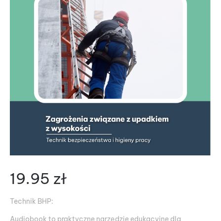
19.95
zł
Technik BHP:
Audiobook to praktyczne narzędzie edukacyjne dla