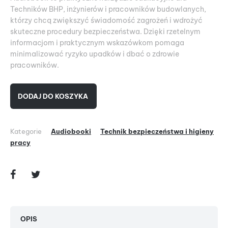
Techników BHP, inżynierów i pracowników budowlanych,
którzy chcą zwiększyć świadomość zagrożeń i wdrożyć
skuteczne procedury bezpieczeństwa. Dzięki rzetelnym
informacjom i praktycznym wskazówkom pomaga
minimalizować ryzyko upadków i dbać o zdrowie
pracowników.
DODAJ DO KOSZYKA
Kategorie
Audiobooki
Technik bezpieczeństwa i higieny
pracy
OPIS