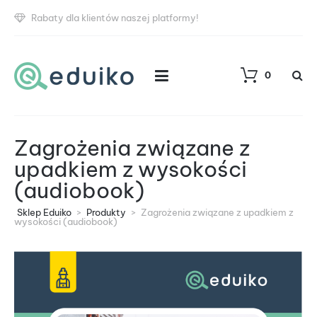
Rabaty dla klientów naszej platformy!
0
Zagrożenia związane z
upadkiem z wysokości
(audiobook)
Sklep Eduiko
>
Produkty
>
Zagrożenia związane z upadkiem z
wysokości (audiobook)