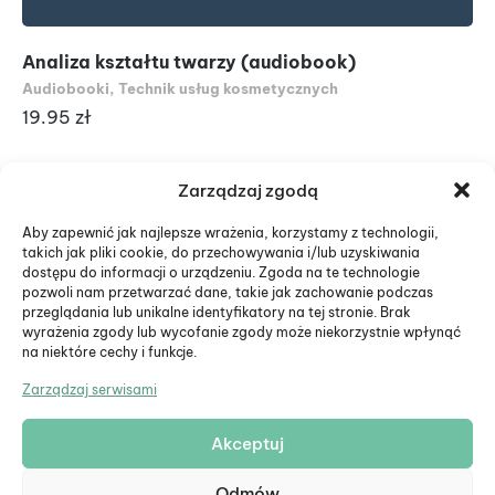
Analiza kształtu twarzy (audiobook)
Di
Audiobooki
,
Technik usług kosmetycznych
Au
19.95
zł
19
Zarządzaj zgodą
Aby zapewnić jak najlepsze wrażenia, korzystamy z technologii,
takich jak pliki cookie, do przechowywania i/lub uzyskiwania
dostępu do informacji o urządzeniu. Zgoda na te technologie
pozwoli nam przetwarzać dane, takie jak zachowanie podczas
przeglądania lub unikalne identyfikatory na tej stronie. Brak
wyrażenia zgody lub wycofanie zgody może niekorzystnie wpłynąć
na niektóre cechy i funkcje.
Zarządzaj serwisami
Akceptuj
© Eduiko. Wszystkie prawa zastrzeżone.
Odmów