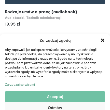
Rodzaje umów o pracę (audiobook)
Ws
pr
Audiobooki
,
Technik administracji
Au
19.95
zł
19
Zarządzaj zgodą
Aby zapewnić jak najlepsze wrażenia, korzystamy z technologii,
takich jak pliki cookie, do przechowywania i/lub uzyskiwania
dostępu do informacji o urządzeniu. Zgoda na te technologie
pozwoli nam przetwarzać dane, takie jak zachowanie podczas
przeglądania lub unikalne identyfikatory na tej stronie. Brak
wyrażenia zgody lub wycofanie zgody może niekorzystnie wpłynąć
na niektóre cechy i funkcje.
Zarządzaj serwisami
Akceptuj
© Eduiko. Wszystkie prawa zastrzeżone.
Odmów
Formularz zwrotu