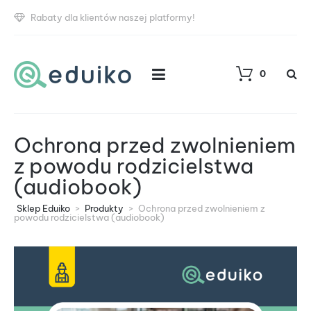
Rabaty dla klientów naszej platformy!
0
Ochrona przed zwolnieniem
z powodu rodzicielstwa
(audiobook)
Sklep Eduiko
>
Produkty
>
Ochrona przed zwolnieniem z
powodu rodzicielstwa (audiobook)