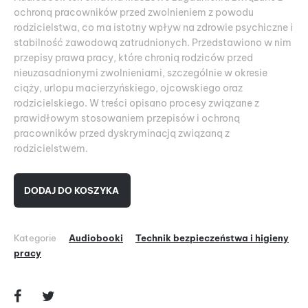
ochroną pracowników przed zwolnieniem z powodu
rodzicielstwa, co ma istotny wpływ na zdrowie psychiczne i
stabilność zawodową zatrudnionych. Przedstawiono w nim
przepisy prawa pracy, które chronią rodziców przed
nieuzasadnionymi zwolnieniami, szczególnie w okresie
ciąży, urlopu macierzyńskiego, ojcowskiego oraz
rodzicielskiego. W treści opisano procesy związane z
prawidłowym stosowaniem przepisów i ochroną
pracowników przed dyskryminacją związaną z
rodzicielstwem.
DODAJ DO KOSZYKA
Kategorie
Audiobooki
Technik bezpieczeństwa i higieny
pracy