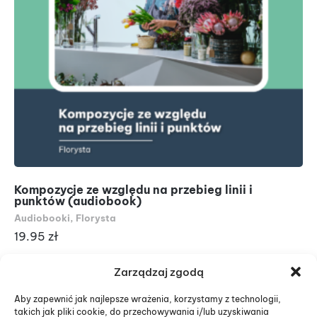
Kompozycje ze względu na przebieg linii i
Mu
punktów (audiobook)
(a
Audiobooki
,
Florysta
Au
19.95
zł
19
Zarządzaj zgodą
Aby zapewnić jak najlepsze wrażenia, korzystamy z technologii,
takich jak pliki cookie, do przechowywania i/lub uzyskiwania