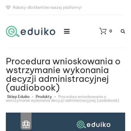
Rabaty dla klientów naszej platformy!
0
Procedura wnioskowania o
wstrzymanie wykonania
decyzji administracyjnej
(audiobook)
Sklep Eduiko
>
Produkty
>
Procedura wnioskowania o
wstrzymanie wykonania decyzji administracyjnej (audiobook)